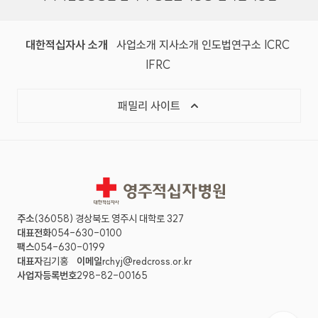
대한적십자사 소개
사업소개
지사소개
인도법연구소
ICRC
IFRC
패밀리 사이트
영주적십자병원
주소
(36058) 경상북도 영주시 대학로 327
대표전화
054-630-0100
팩스
054-630-0199
대표자
김기홍
이메일
rchyj@redcross.or.kr
사업자등록번호
298-82-00165