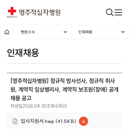
영주적십자병원
검색창
병원소식
인재채용
홈으로
인재채용
[영주적십자병원] 정규직 방사선사, 정규직 취사
원, 계약직 임상병리사, 계약직 보조원(장애) 공개
채용 공고
작성일
2026.04.30
조회수
855
입사지원서.hwp (41.5KB)