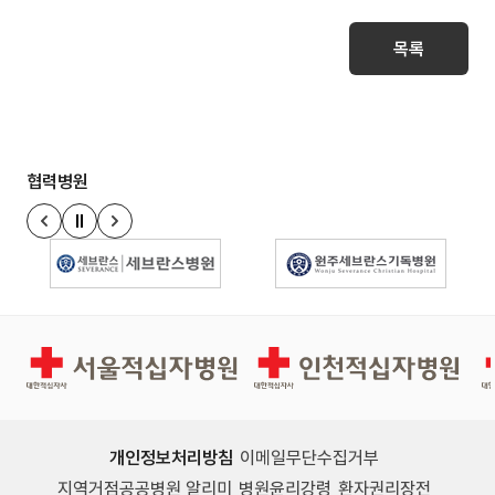
목록
협력병원
정지
이전 슬라이드
다음 슬라이드
경인권역재활병원
인천적십자병원
개인정보처리방침
이메일무단수집거부
지역거점공공병원 알리미
병원윤리강령
환자권리장전