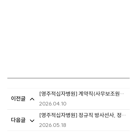
[영주적십자병원] 계약직(사무보조원
이전글
(장애), 간호조무사(고령), 취사원(고
2026.04.10
령)), 육아휴직대체 간호사 공개채용 최
[영주적십자병원] 정규직 방사선사, 정
다음글
종 합격자 발표
규직 취사원, 계약직 임상병리사, 계약직
2026.05.18
보조원(장애) 서류전형 합격자 발표