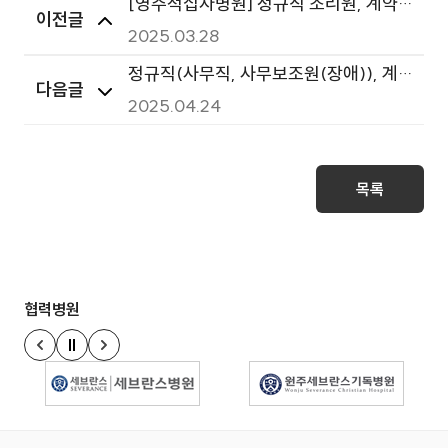
[영주적십자병원] 정규직 조리원, 계약
이전글
직(간호사,간호조무사,업무보조원,약무
2025.03.28
보조원,전산) 직원 공개채용 최종 합격자
정규직(사무직, 사무보조원(장애)), 계
다음글
발표
약직(사무보조원), 육아휴직대체인력
2025.04.24
(간호사, 간호조무사, 임상병리사) 직원
공개채용 서류전형 합격자 발표
목록
협력병원
정지
이전 슬라이드
다음 슬라이드