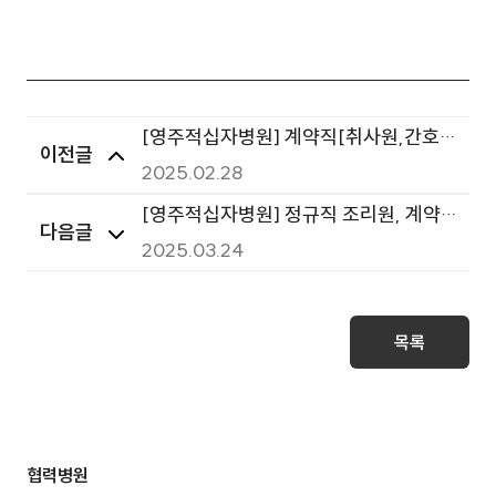
[영주적십자병원] 계약직[취사원,간호
이전글
사,간호조무사,업무보조원(장애 또는 보
2025.02.28
훈),업무보조원,약무보조원] 직원 공개
[영주적십자병원] 정규직 조리원, 계약
다음글
채용 최종합격자 발표
직(간호사,간호조무사,업무보조원,약무
2025.03.24
보조원,전산) 직원 공개채용 서류전형 합
격자 발표
목록
협력병원