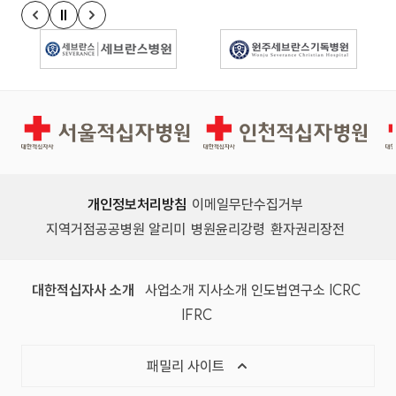
정지
이전 슬라이드
다음 슬라이드
경인권역재활병원
인천적십자병원
개인정보처리방침
이메일무단수집거부
지역거점공공병원 알리미
병원윤리강령
환자권리장전
대한적십자사 소개
사업소개
지사소개
인도법연구소
ICRC
IFRC
패밀리 사이트