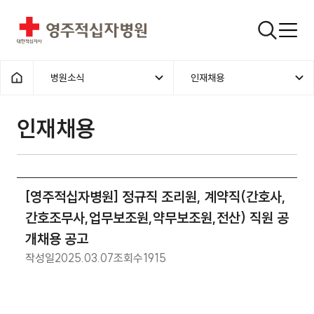
영주적십자병원
검색창
병원소식
인재채용
홈으로
인재채용
[영주적십자병원] 정규직 조리원, 계약직(간호사,
간호조무사,업무보조원,약무보조원,전산) 직원 공
개채용 공고
작성일
2025.03.07
조회수
1915