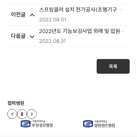
스프링클러 설치 전기공사(조명기구 교
이전글
체 등)경쟁 입찰 시행
2022.08.01
2022년도 기능보강사업 외래 및 입원병
다음글
동 승강기 교체공사 입찰
2022.08.31
목록
협력병원
정지
이전 슬라이드
다음 슬라이드