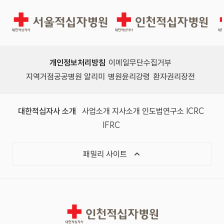
서울적십자병원
인천적십자병원
개인정보처리방침
이메일무단수집거부
지역거점공공병원 알리미
병원윤리강령
환자권리장전
대한적십자사 소개
사업소개
지사소개
인도법연구소
ICRC
IFRC
패밀리 사이트
인천적십자병원