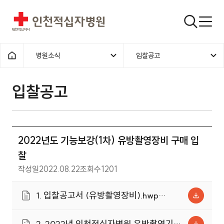
인천적십자병원
검색창
병원소식
입찰공고
홈으로
입찰공고
2022년도 기능보강(1차) 유방촬영장비 구매 입
찰
작성일
2022.08.22
조회수
1201
1. 입찰공고서 (유방촬영장비).hwp
(128.0KB)
2. 2022년 인천적십자병원 유방촬영기기