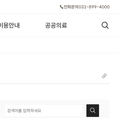
전화문의
032-899-4000
이
용
안
내
공
공
의
료
검색창