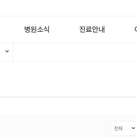
병
원
소
식
진
료
안
내