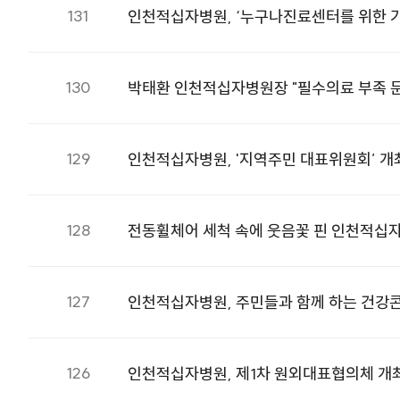
131
인천적십자병원, ‘누구나진료센터를 위한 기
130
박태환 인천적십자병원장 "필수의료 부족 문
129
인천적십자병원, '지역주민 대표위원회’ 개
128
전동휠체어 세척 속에 웃음꽃 핀 인천적십
127
인천적십자병원, 주민들과 함께 하는 건강
126
인천적십자병원, 제1차 원외대표협의체 개