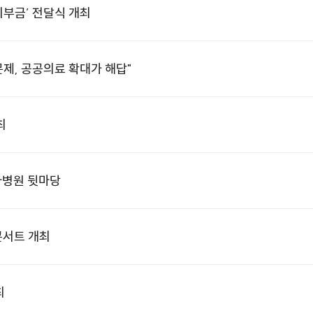
부금’ 전달식 개최
제, 공공의료 확대가 해답"
최
자병원 뒷마당
콘서트 개최
최