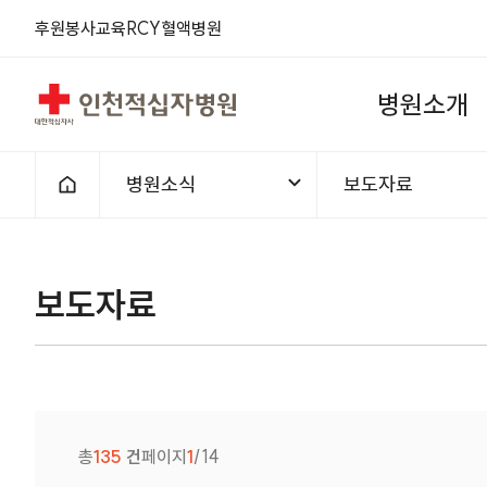
후원
봉사
교육
RCY
혈액
병원
인천적십자병원
병
원
소
개
병원소식
보도자료
홈으로
보도자료
총
135
건
페이지
1
/14