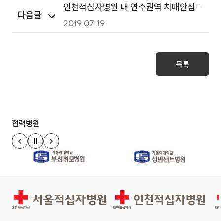
인천적십자병원 내 연수권역 치매안심카
다음글
페 개소
2019.07.19
목록
협력병원
정지
이전 슬라이드
다음 슬라이드
서울적십자병원
인천적십자병원