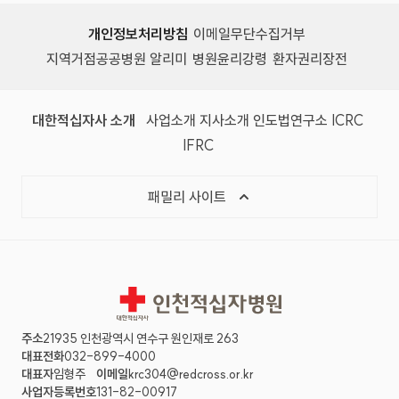
개인정보처리방침
이메일무단수집거부
지역거점공공병원 알리미
병원윤리강령
환자권리장전
대한적십자사 소개
사업소개
지사소개
인도법연구소
ICRC
IFRC
패밀리 사이트
인천적십자병원
주소
21935 인천광역시 연수구 원인재로 263
대표전화
032-899-4000
대표자
임형주
이메일
krc304@redcross.or.kr
사업자등록번호
131-82-00917