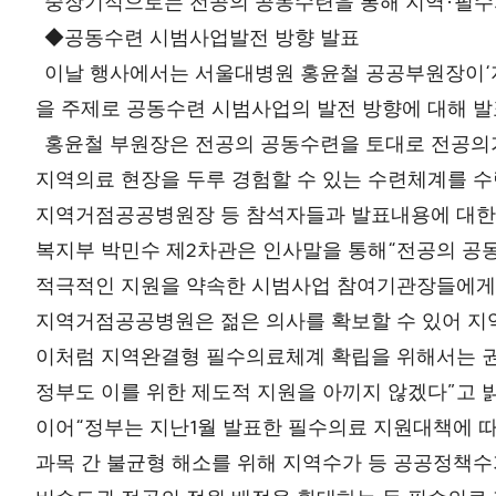
·
중장기적으로는 전공의 공동수련을 통해 지역
필수
◆
공동수련 시범사업발전 방향 발표
‘
이날 행사에서는 서울대병원 홍윤철 공공부원장이
을 주제로 공동수련 시범사업의 발전 방향에 대해 
홍윤철 부원장은 전공의 공동수련을 토대로 전공의
지역의료 현장을 두루 경험할 수 있는 수련체계를 
지역거점공공병원장 등 참석자들과 발표내용에 대한 
2
“
복지부 박민수 제
차관은 인사말을 통해
전공의 공
적극적인 지원을 약속한 시범사업 참여기관장들에게
지역거점공공병원은 젊은 의사를 확보할 수 있어 지
이처럼 지역완결형 필수의료체계 확립을 위해서는 권
”
정부도 이를 위한 제도적 지원을 아끼지 않겠다
고 
“
1
이어
정부는 지난
월 발표한 필수의료 지원대책에 
과목 간 불균형 해소를 위해 지역수가 등 공공정책