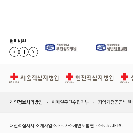
협력병원
정지
이전 슬라이드
다음 슬라이드
서울적십자병원
인천적십자병원
상주적
개인정보처리방침
이메일무단수집거부
지역거점공공병원
대한적십자사 소개
사업소개
지사소개
인도법연구소
ICRC
IFRC