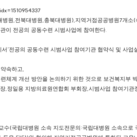
p?idx=1510954337
,
,
),
7
(
대병원
전북대병원
충북대병원
지역거점공공병원
개소
.
기관이 전공의 공동수련 시범사업에 참여한다
‘
에서
전공의 공동수련 시범사업 참여기관 협약식 및 사업
,
 약속하고
수련체계 개선 방안을 논의하기 위한 것으로 보건복지부 
,
,
회장
정일용 지방의료원연합회 부회장
시범사업 참여기관
(
:
교수
국립대병원 소속 지도전문의
국립대병원 소속으로