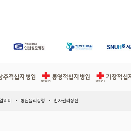
십자병원
통영적십자병원
거창적십자병원
 알리미
병원윤리강령
환자권리장전