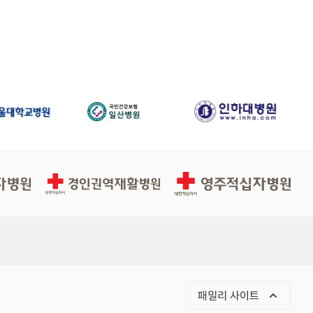
경인권역적십자병원
영주적십자병원
패밀리 사이트