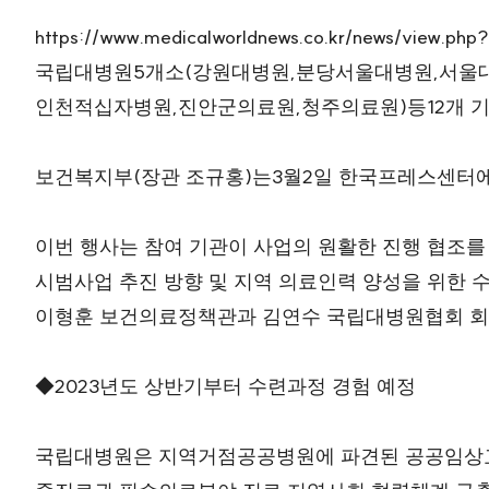
https://www.medicalworldnews.co.kr/news/view.ph
5
(
,
,
국립대병원
개소
강원대병원
분당서울대병원
서울
,
,
)
12
인천적십자병원
진안군의료원
청주의료원
등
개 
(
)
3
2
보건복지부
장관 조규홍
는
월
일 한국프레스센터
이번 행사는 참여 기관이 사업의 원활한 진행 협조를
시범사업 추진 방향 및 지역 의료인력 양성을 위한 
이형훈 보건의료정책관과 김연수 국립대병원협회 
2023
◆
년도 상반기부터 수련과정 경험 예정
국립대병원은 지역거점공공병원에 파견된 공공임상