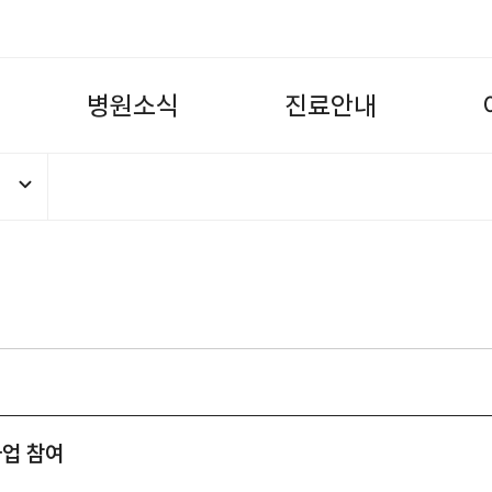
병
원
소
식
진
료
안
내
사업 참여