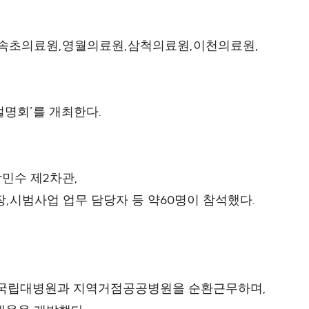
,
,
,
,
속초의료원
영월의료원
삼척의료원
이천의료원
’
.
설명회
를 개최한다
2
,
박민수 제
차관
,
60
.
장
시범사업 업무 담당자 등 약
명이 참석했다
,
 국립대병원과 지역거점공공병원을 순환근무하며