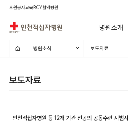
후원
봉사
교육
RCY
혈액
병원
인천적십자병원
병
원
소
개
병원소식
보도자료
홈으로
보도자료
인천적십자병원 등 12개 기관 전공의 공동수련 시범