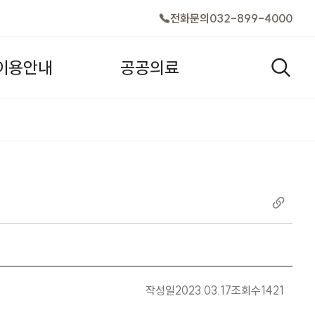
전화문의
032-899-4000
이
용
안
내
공
공
의
료
검색창
작성일
2023.03.17
조회수
1421