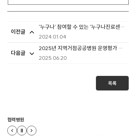
'누구나' 참여할 수 있는 '누구나진료센
이전글
터'
2024.01.04
2025년 지역거점공공병원 운영평가 만
다음글
족도 설문조사 시행 안내
2025.06.20
목록
협력병원
정지
이전 슬라이드
다음 슬라이드