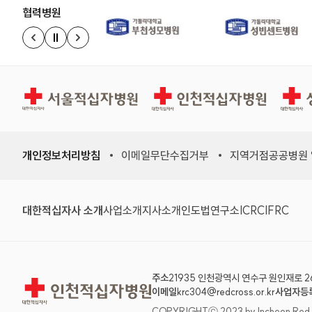
협력병원
정지
이전 슬라이드
다음 슬라이드
서울적십자병원
인천적십자병원
상주적
개인정보처리방침
이메일무단수집거부
지역거점공공병원
대한적십자사 소개
사업소개
지사소개
인도법연구소
ICRC
IFRC
주소
21935 인천광역시 연수구 원인재로 2
인천적십자병원
이메일
krc304@redcross.or.kr
사업자등
COPYRIGHTⓒ 2023 by Incheon Red Cro