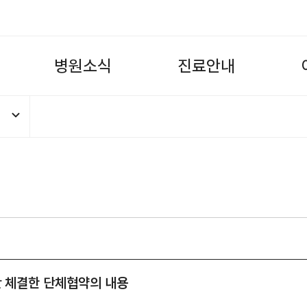
병
원
소
식
진
료
안
내
간 체결한 단체협약의 내용