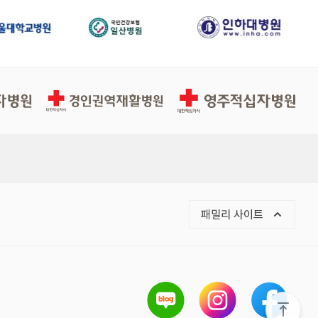
경인권역적십자병원
영주적십자병원
패밀리 사이트