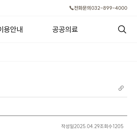
전화문의
032-899-4000
이
용
안
내
공
공
의
료
검색창
작성일
2025.04.29
조회수
1205