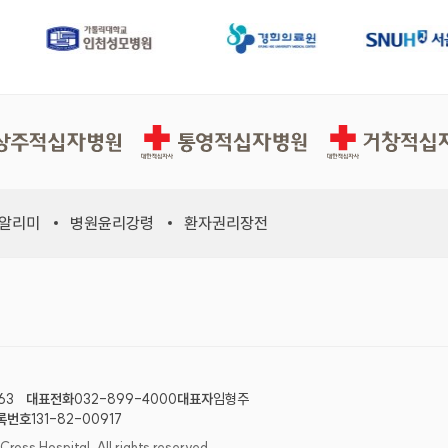
십자병원
통영적십자병원
거창적십자병원
 알리미
병원윤리강령
환자권리장전
63
대표전화
032-899-4000
대표자
임형주
록번호
131-82-00917
ss Hospital. All rights reserved.