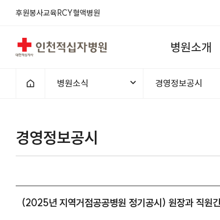
후원
봉사
교육
RCY
혈액
병원
인천적십자병원
병
원
소
개
병원소식
경영정보공시
홈으로
경영정보공시
(2025년 지역거점공공병원 정기공시) 원장과 직원