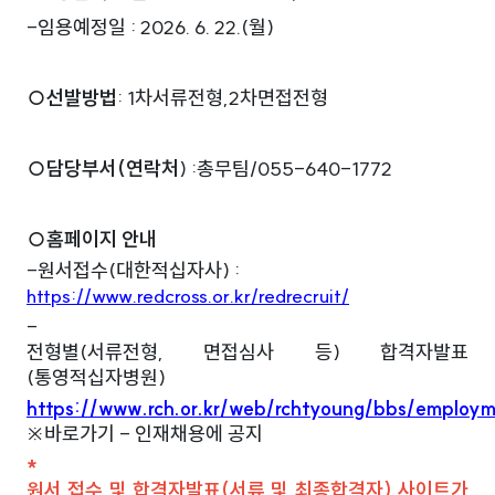
-
임용예정일 : 2026. 6. 22.(월)
통영적십자병원
○선발방법
: 1
차서류전형,2차면접전형
통영적십자병원
○담당부서(연락처
) :
총무팀/055-640-1772
통영적십자병원
○홈페이지 안내
-
원서접수(대한적십자사) :
https://www.redcross.or.kr/redrecruit/
-
전형별(서류전형, 면접심사 등) 합격자발표
(통영적십자병원)
https://www.rch.or.kr/web/rchtyoung/bbs/employ
※바로가기 - 인재채용에 공지
*
원서 접수 및 합격자발표(서류 및 최종합격자) 사이트가