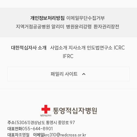
개인정보처리방침
이메일무단수집거부
지역거점공공병원 알리미
병원윤리강령
환자권리장전
대한적십자사 소개
사업소개
지사소개
인도법연구소
ICRC
IFRC
패밀리 사이트
통영적십자병원
주소
(53061)경상남도 통영시 중앙로 97
대표전화
055-644-8901
대표자
조영철
이메일
krc310@redcross.or.kr