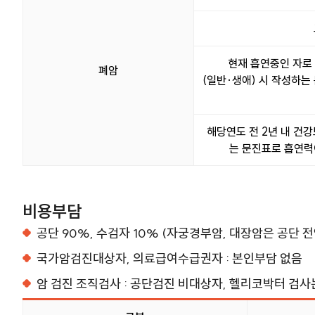
현재 흡연중인 자로
폐암
(일반·생애) 시 작성하는
해당연도 전 2년 내 건
는 문진표로 흡연력
비용부담
공단 90%, 수검자 10% (자궁경부암, 대장암은 공단 
국가암검진대상자, 의료급여수급권자 : 본인부담 없음
암 검진 조직검사 : 공단검진 비대상자, 헬리코박터 검