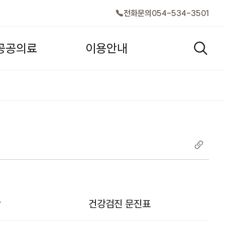
전화문의
054-534-3501
공
공
의
료
이
용
안
내
검색창
항
건강검진 문진표