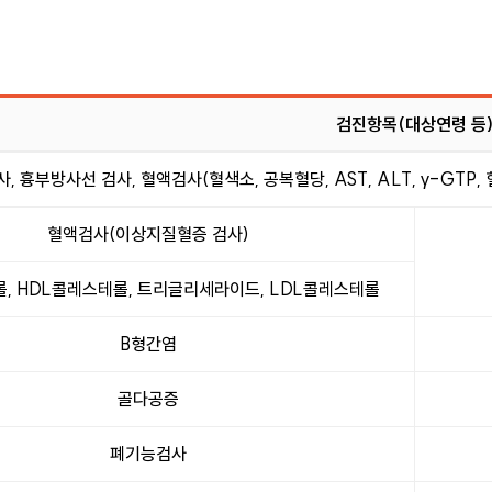
검진항목(대상연령 등
, 흉부방사선 검사, 혈액검사(혈색소, 공복혈당, AST, ALT, γ-GTP,
혈액검사(이상지질혈증 검사)
, HDL콜레스테롤, 트리글리세라이드, LDL콜레스테롤
B형간염
골다공증
폐기능검사