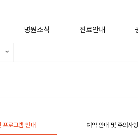
병
원
소
식
진
료
안
내
 프로그램 안내
예약 안내 및 주의사