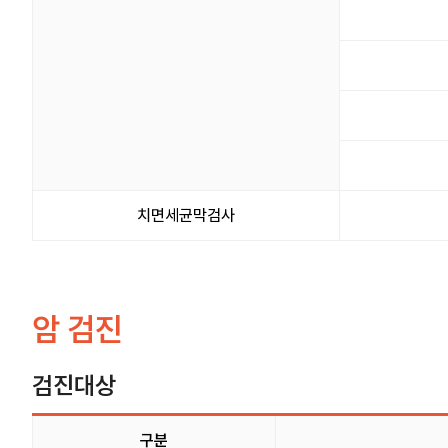
치면세균막검사
암 검진
검진대상
구분