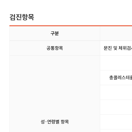
검진항목
구분
검진항목 표이며 구분, 검진항목(대상연령 등) 정보를 제공합니다.
공통항목
문진 및 체위검사
총콜레스테롤
성·연령별 항목