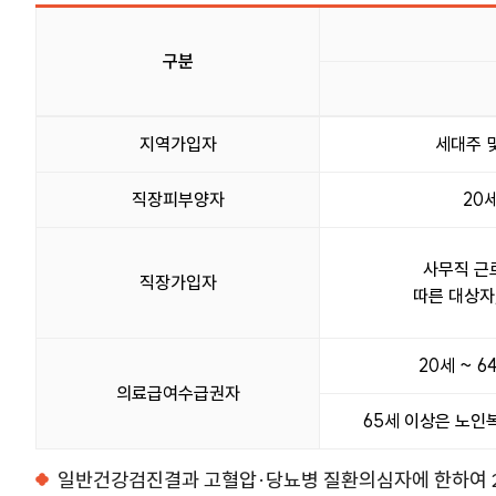
구분
검진대상 표이며 구분, 일반건강검진 대상자, 대상, 주기, 비고 정보
지역가입자
세대주 및
직장피부양자
20
사무직 근
직장가입자
따른 대상자
20세 ~ 
의료급여수급권자
65세 이상은 노인
일반건강검진결과 고혈압·당뇨병 질환의심자에 한하여 2