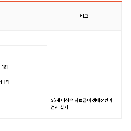
비고
 1회
에 1회
66세 이상은
의료급여 생애전환기
검진
실시