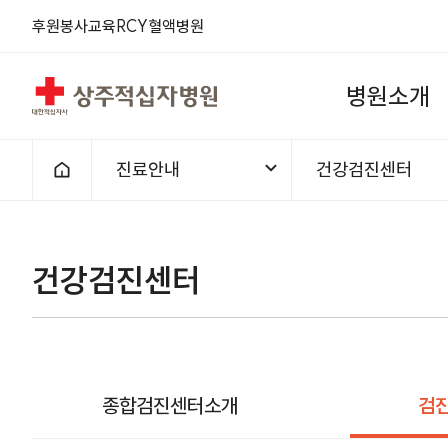
후원
봉사
교육
RCY
혈액
병원
상주적십자병원
병
원
소
개
진료안내
건강검진센터
홈으로
건강검진센터
종합검진센터소개
검진