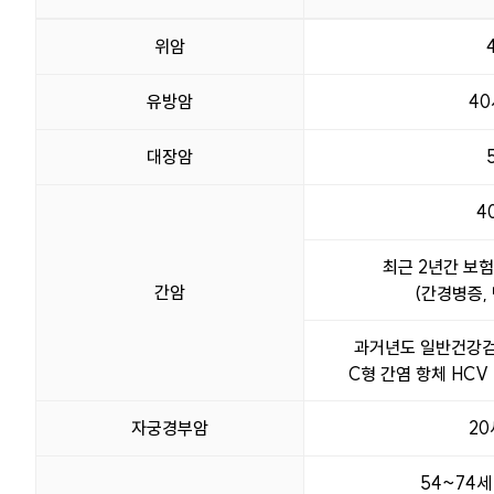
검진대상 표이며 구분, 대상, 검진주기, 대상유예 정보를 제공합니다
위암
유방암
40
대장암
4
최근 2년간 보
간암
(간경병증,
과거년도 일반건강검
C형 간염 항체 HCV 
자궁경부암
20
54~74