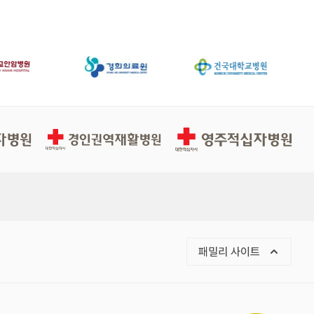
경인권역적십자병원
영주적십자병원
패밀리 사이트