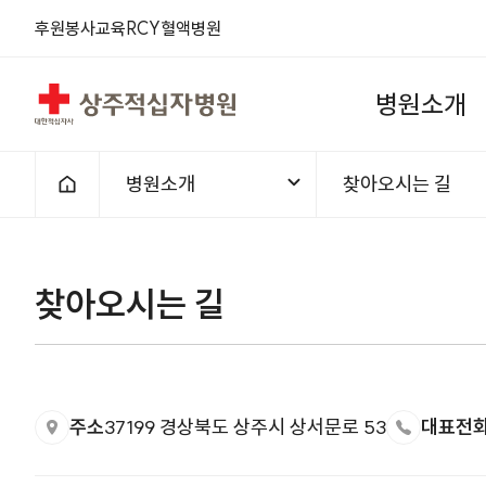
후원
봉사
교육
RCY
혈액
병원
상주적십자병원
병
원
소
개
병원소개
찾아오시는 길
홈으로
찾아오시는 길
주소
37199 경상북도 상주시 상서문로 53
대표전