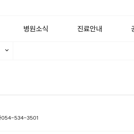
병
원
소
식
진
료
안
내
화
054-534-3501