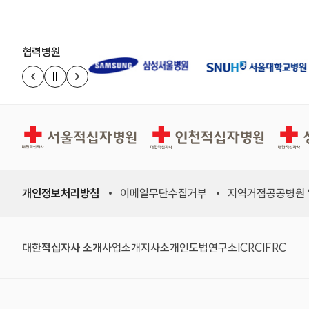
협력병원
정지
이전 슬라이드
다음 슬라이드
서울적십자병원
인천적십자병원
상주적
개인정보처리방침
이메일무단수집거부
지역거점공공병원
대한적십자사 소개
사업소개
지사소개
인도법연구소
ICRC
IFRC