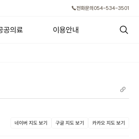
전화문의
054-534-3501
공
공
의
료
이
용
안
내
검색창
네이버 지도 보기
구글 지도 보기
카카오 지도 보기