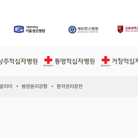
십자병원
통영적십자병원
거창적십자병원
 알리미
병원윤리강령
환자권리장전