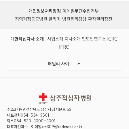
개인정보처리방침
이메일무단수집거부
지역거점공공병원 알리미
병원윤리강령
환자권리장전
대한적십자사 소개
사업소개
지사소개
인도법연구소
ICRC
IFRC
패밀리 사이트
상주적십자병원
주소
37199 경상북도 상주시 상서문로 53
대표전화
054-534-3501
팩스
054-530-3000~3001
대표자
김혁수
이메일
krc309@redcross.or.kr