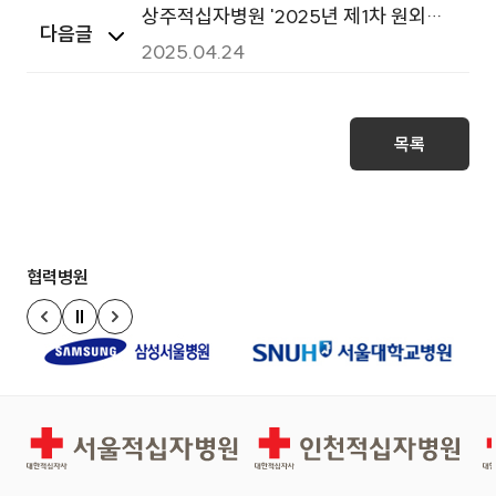
상주적십자병원 '2025년 제1차 원외대
다음글
표협의체' 회의 개최
2025.04.24
목록
협력병원
정지
이전 슬라이드
다음 슬라이드
서울적십자병원
인천적십자병원