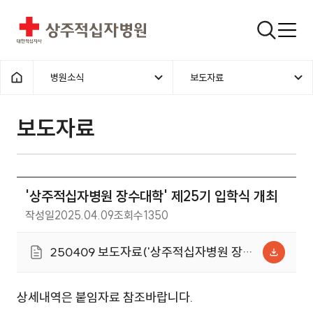
상주적십자병원
검색창
병원소식
보도자료
홈으로
보도자료
'상주적십자병원 장수대학' 제25기 입학식 개최
작성일
2025.04.09
조회수
1350
250409 보도자료('상주적십자병원 장수
대학' 제25기 입학식 개최).pdf
(568.7KB)
상세내역은 붙임자료 참조바랍니다.