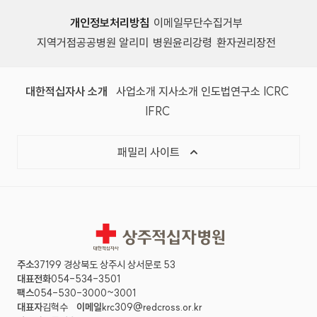
개인정보처리방침
이메일무단수집거부
지역거점공공병원 알리미
병원윤리강령
환자권리장전
대한적십자사 소개
사업소개
지사소개
인도법연구소
ICRC
IFRC
패밀리 사이트
상주적십자병원
주소
37199 경상북도 상주시 상서문로 53
대표전화
054-534-3501
팩스
054-530-3000~3001
대표자
김혁수
이메일
krc309@redcross.or.kr