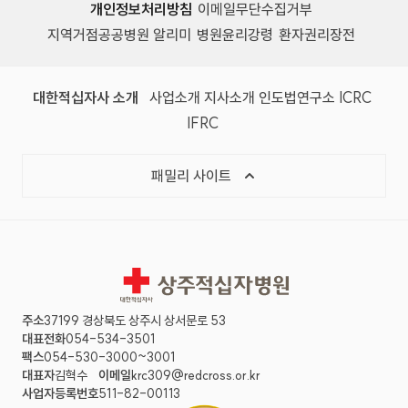
개인정보처리방침
이메일무단수집거부
지역거점공공병원 알리미
병원윤리강령
환자권리장전
대한적십자사 소개
사업소개
지사소개
인도법연구소
ICRC
IFRC
패밀리 사이트
상주적십자병원
주소
37199 경상북도 상주시 상서문로 53
대표전화
054-534-3501
팩스
054-530-3000~3001
대표자
김혁수
이메일
krc309@redcross.or.kr
사업자등록번호
511-82-00113