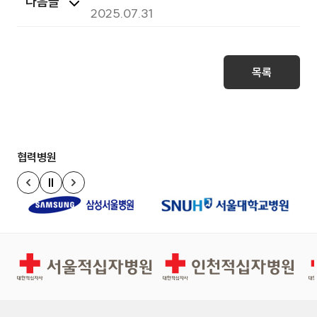
다음글
내
2025.07.31
목록
협력병원
정지
이전 슬라이드
다음 슬라이드
서울적십자병원
인천적십자병원