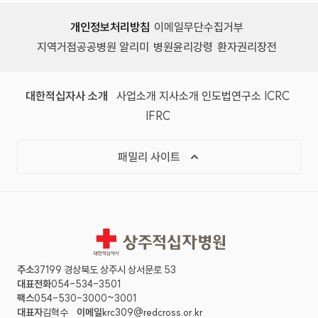
개인정보처리방침
이메일무단수집거부
지역거점공공병원 알리미
병원윤리강령
환자권리장전
대한적십자사 소개
사업소개
지사소개
인도법연구소
ICRC
IFRC
패밀리 사이트
상주적십자병원
주소
37199 경상북도 상주시 상서문로 53
대표전화
054-534-3501
팩스
054-530-3000~3001
대표자
김혁수
이메일
krc309@redcross.or.kr