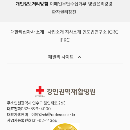
개인정보처리방침
이메일무단수집거부
병원윤리강령
환자권리장전
대한적십자사 소개
사업소개
지사소개
인도법연구소
ICRC
IFRC
패밀리 사이트
경인권역재활병원
주소
인천광역시 연수구 원인재로 263
대표전화
032-899-4000
대표자
홍현택
이메일
rch@redcross.or.kr
사업자등록번호
131-82-14366