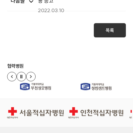
다음글
용 공고
2022.03.10
목록
협력병원
정지
이전 슬라이드
다음 슬라이드
경인권역재활병원
인천적십자병원