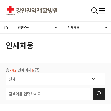
경인권역재활병원
검색창
병원소식
인재채용
홈으로
인재채용
총
742
건
페이지
1
/75