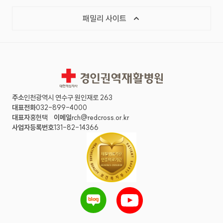
패밀리 사이트
경인권역재활병원
주소
인천광역시 연수구 원인재로 263
대표전화
032-899-4000
대표자
홍현택
이메일
rch@redcross.or.kr
사업자등록번호
131-82-14366