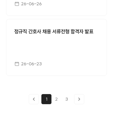
게시일자
26-06-26
정규직 간호사 채용 서류전형 합격자 발표
게시일자
26-06-23
1
2
3