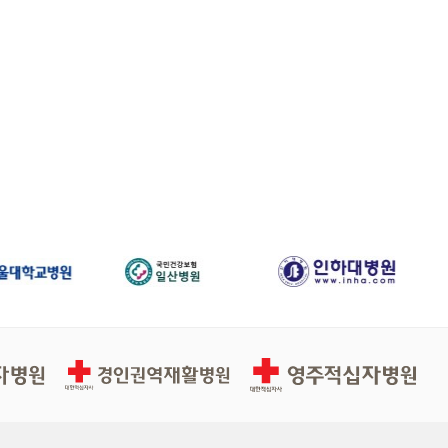
경인권역적십자병원
영주적십자병원