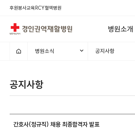
후원
봉사
교육
RCY
혈액
병원
경인권역재활병원
병
원
소
개
병원소식
공지사항
홈으로
공지사항
간호사(정규직) 채용 최종합격자 발표