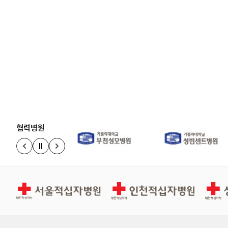
협력병원
정지
이전 슬라이드
다음 슬라이드
경인권역재활병원
인천적십자병원
상주적