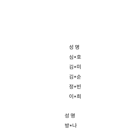
성 명
심*호
김*미
김*순
정*빈
이*희
성 명
방*나