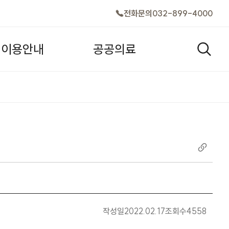
전화문의
032-899-4000
이
용
안
내
공
공
의
료
검색창
작성일
2022.02.17
조회수
4558