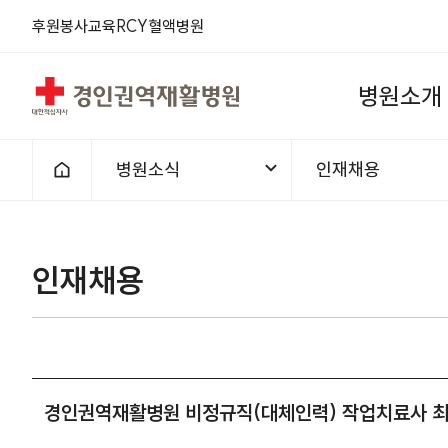
후원
봉사
교육
RCY
혈액
병원
경인권역재활병원
병
원
소
개
병원소식
인재채용
홈으로
인재채용
경인권역재활병원 비정규직(대체인력) 작업치료사 