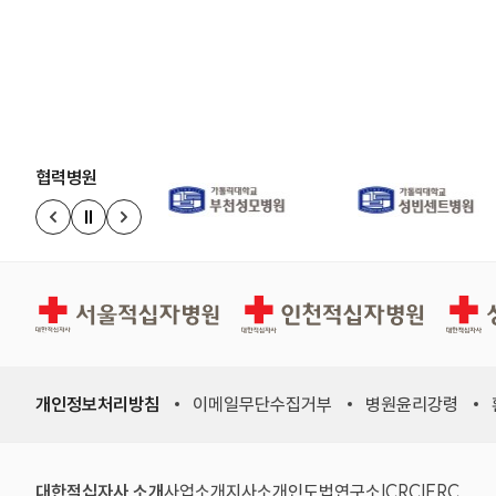
협력병원
정지
이전 슬라이드
다음 슬라이드
경인권역재활병원
인천적십자병원
상주적
개인정보처리방침
이메일무단수집거부
병원윤리강령
대한적십자사 소개
사업소개
지사소개
인도법연구소
ICRC
IFRC