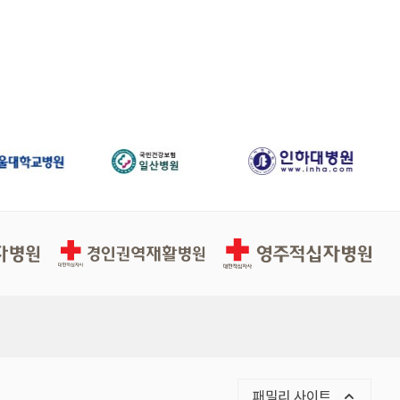
경인권역적십자병원
영주적십자병원
패밀리 사이트