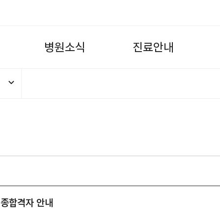
병
원
소
식
진
료
안
내
최종합격자 안내