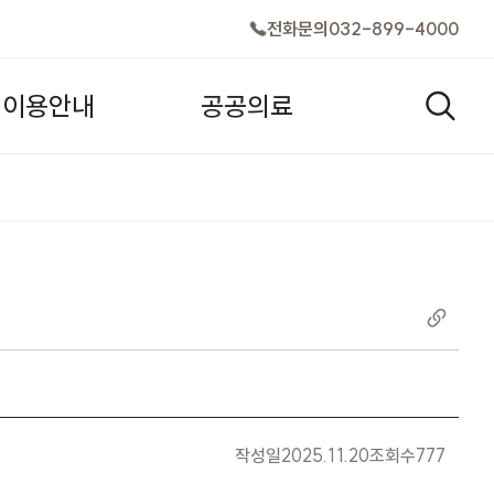
전화문의
032-899-4000
이
용
안
내
공
공
의
료
검색창
작성일
2025.11.20
조회수
777