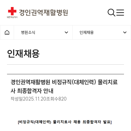
경인권역재활병원
검색창
병원소식
인재채용
홈으로
인재채용
경인권역재활병원 비정규직(대체인력) 물리치료
사 최종합격자 안내
작성일
2025.11.20
조회수
820