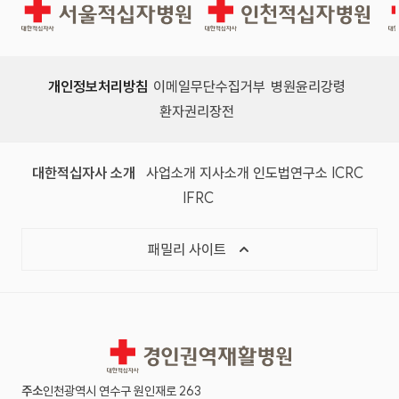
경인권역재활병원
인천적십자병원
개인정보처리방침
이메일무단수집거부
병원윤리강령
환자권리장전
대한적십자사 소개
사업소개
지사소개
인도법연구소
ICRC
IFRC
패밀리 사이트
경인권역재활병원
주소
인천광역시 연수구 원인재로 263