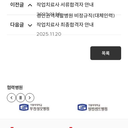
이전글
작업치료사 서류합격자 안내
2025.11.14
경인권역재활병원 비정규직(대체인력)
다음글
작업치료사 최종합격자 안내
2025.11.20
목록
협력병원
정지
이전 슬라이드
다음 슬라이드