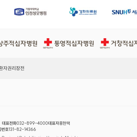
십자병원
통영적십자병원
거창적십자병원
환자권리장전
대표전화
032-899-4000
대표자
홍현택
록번호
131-82-14366