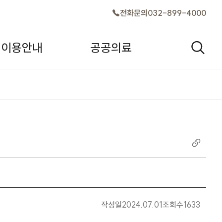
전화문의
032-899-4000
이
용
안
내
공
공
의
료
검색창
작성일
2024.07.01
조회수
1633