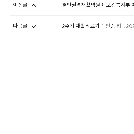
이전글
경인권역재활병원이 보건복지부 
다음글
2주기 재활의료기관 인증 획득
202