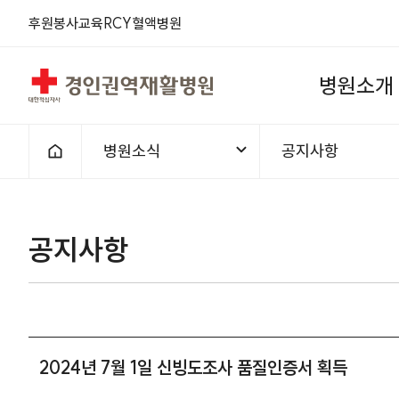
후원
봉사
교육
RCY
혈액
병원
경인권역재활병원
병
원
소
개
병원소식
공지사항
홈으로
공지사항
2024년 7월 1일 신빙도조사 품질인증서 획득