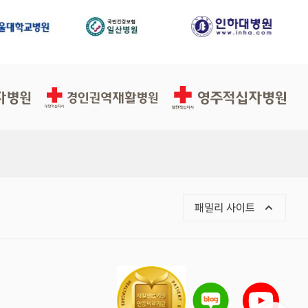
경인권역적십자병원
영주적십자병원
패밀리 사이트