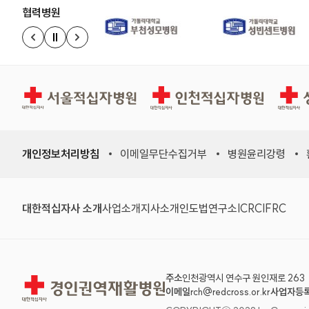
협력병원
정지
이전 슬라이드
다음 슬라이드
경인권역재활병원
인천적십자병원
상주적
개인정보처리방침
이메일무단수집거부
병원윤리강령
대한적십자사 소개
사업소개
지사소개
인도법연구소
ICRC
IFRC
주소
인천광역시 연수구 원인재로 263
경인권역재활병원
이메일
rch@redcross.or.kr
사업자등