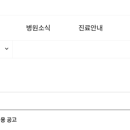
병
원
소
식
진
료
안
내
용 공고