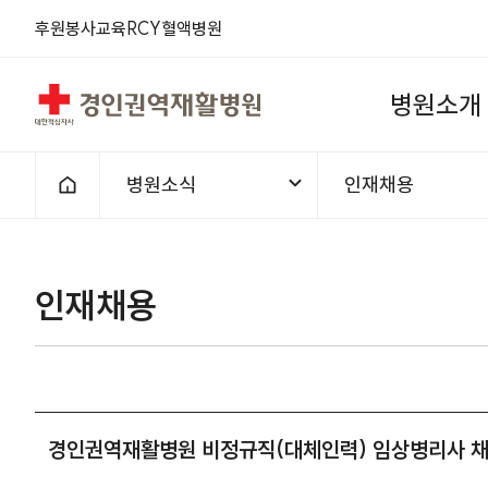
후원
봉사
교육
RCY
혈액
병원
경인권역재활병원
병
원
소
개
병원소식
인재채용
홈으로
인재채용
경인권역재활병원 비정규직(대체인력) 임상병리사 채