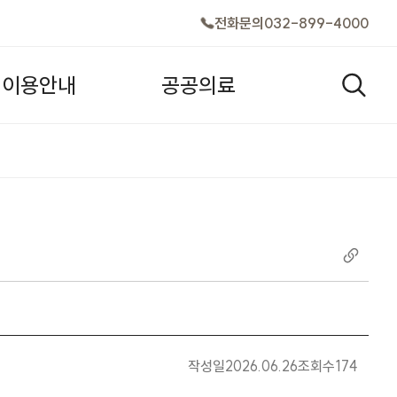
전화문의
032-899-4000
이
용
안
내
공
공
의
료
검색창
작성일
2026.06.26
조회수
174