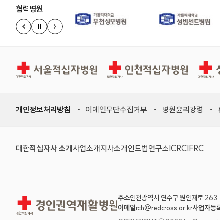
협력병원
정지
이전 슬라이드
다음 슬라이드
경인권역재활병원
인천적십자병원
상주적
개인정보처리방침
이메일무단수집거부
병원윤리강령
대한적십자사 소개
사업소개
지사소개
인도법연구소
ICRC
IFRC
주소
인천광역시 연수구 원인재로 263
경인권역재활병원
이메일
rch@redcross.or.kr
사업자등