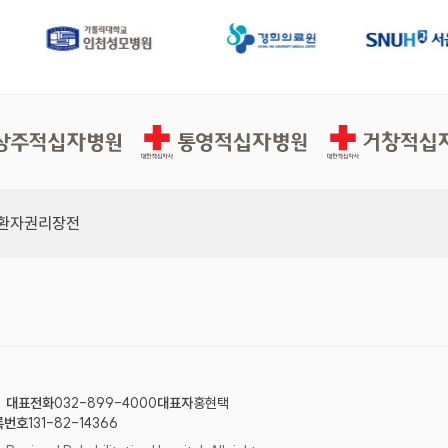
십자병원
통영적십자병원
거창적십자병원
환자권리장전
대표전화
032-899-4000
대표자
홍현택
록번호
131-82-14366