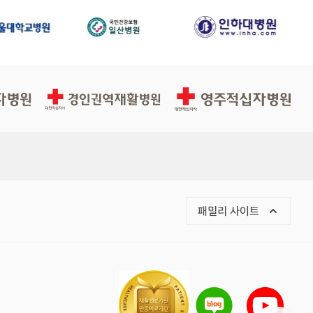
경인권역적십자병원
영주적십자병원
패밀리 사이트