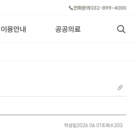
전화문의
032-899-4000
이
용
안
내
공
공
의
료
검색창
작성일
2026.06.01
조회수
203