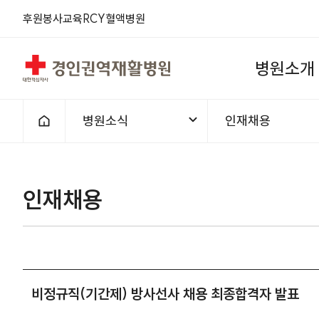
후원
봉사
교육
RCY
혈액
병원
경인권역재활병원
병
원
소
개
병원소식
인재채용
홈으로
인재채용
비정규직(기간제) 방사선사 채용 최종합격자 발표