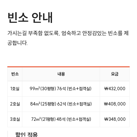
빈소 안내
가시는길 부족함 없도록, 엄숙하고 안정감있는 빈소를 제
공합니다.
빈소
내용
요금
빈소 시설안내 표이며, 빈소, 내용 정보를 제공합니다.
1호실
99㎡(30평형) 76석 (빈소+접객실)
₩432,000
2호실
84㎡(25평형) 62석 (빈소+접객실)
₩408,000
3호실
72㎡(21평형) 48석 (빈소+접객실)
₩348,000
할인 적용