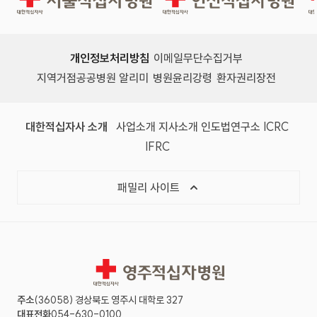
개인정보처리방침
이메일무단수집거부
지역거점공공병원 알리미
병원윤리강령
환자권리장전
대한적십자사 소개
사업소개
지사소개
인도법연구소
ICRC
IFRC
패밀리 사이트
영주적십자병원
주소
(36058) 경상북도 영주시 대학로 327
대표전화
054-630-0100