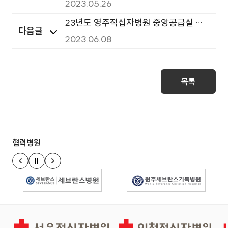
료소모품(1그룹,2그룹) 사전규격공개 안
2023.05.26
내
23년도 영주적십자병원 중앙공급실 의
다음글
료소모품 구매 입찰(1그룹,2그룹) 공고
2023.06.08
목록
협력병원
정지
이전 슬라이드
다음 슬라이드
경인권역재활병원
인천적십자병원