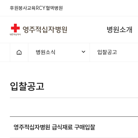
후원
봉사
교육
RCY
혈액
병원
영주적십자병원
병
원
소
개
병원소식
입찰공고
홈으로
입찰공고
영주적십자병원 급식재료 구매입찰