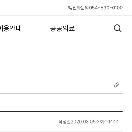
전화문의
054-630-0100
이
용
안
내
공
공
의
료
검색창
작성일
2020.03.05
조회수
1444