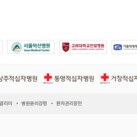
십자병원
통영적십자병원
거창적십자병원
 알리미
병원윤리강령
환자권리장전