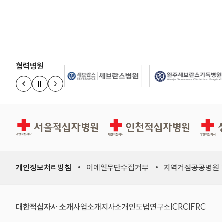
협력병원
정지
이전 슬라이드
다음 슬라이드
경인권역재활병원
인천적십자병원
상주적
개인정보처리방침
이메일무단수집거부
지역거점공공병원
대한적십자사 소개
사업소개
지사소개
인도법연구소
ICRC
IFRC