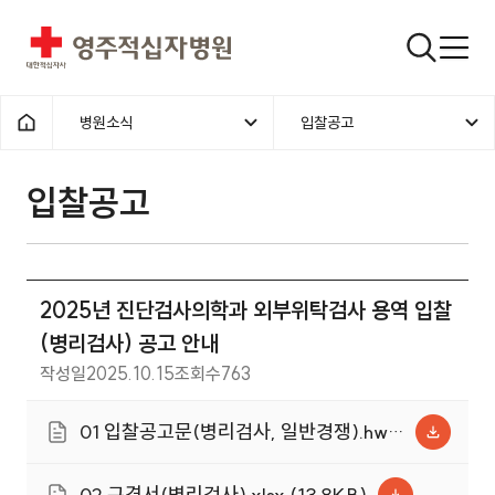
영주적십자병원
검색창
병원소식
입찰공고
홈으로
입찰공고
2025년 진단검사의학과 외부위탁검사 용역 입찰
(병리검사) 공고 안내
작성일
2025.10.15
조회수
763
01 입찰공고문(병리검사, 일반경쟁).hwp
(73.0KB)
02 규격서(병리검사).xlsx (13.8KB)