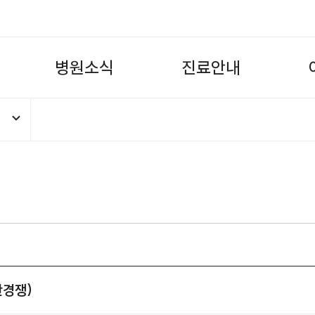
병
원
소
식
진
료
안
내
반경쟁)