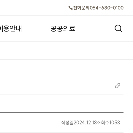
전화문의
054-630-0100
이
용
안
내
공
공
의
료
검색창
작성일
2024.12.18
조회수
1053