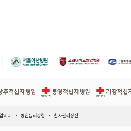
십자병원
통영적십자병원
거창적십자병원
 알리미
병원윤리강령
환자권리장전