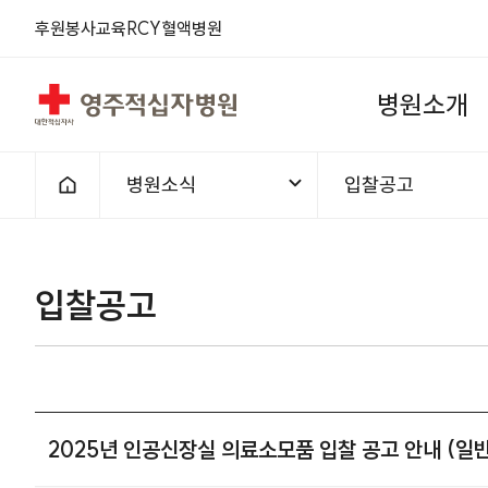
후원
봉사
교육
RCY
혈액
병원
영주적십자병원
병
원
소
개
병원소식
입찰공고
홈으로
입찰공고
2025년 인공신장실 의료소모품 입찰 공고 안내 (일