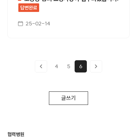
답변완료
게시일자
25-02-14
4
5
6
글쓰기
협력병원