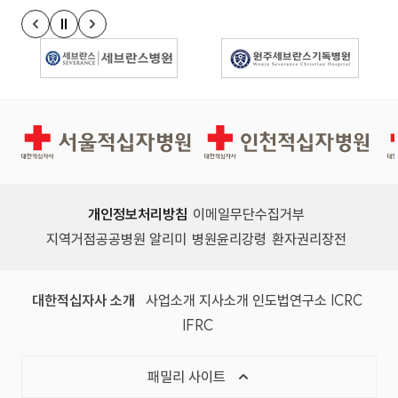
정지
이전 슬라이드
다음 슬라이드
경인권역재활병원
인천적십자병원
개인정보처리방침
이메일무단수집거부
지역거점공공병원 알리미
병원윤리강령
환자권리장전
대한적십자사 소개
사업소개
지사소개
인도법연구소
ICRC
IFRC
패밀리 사이트