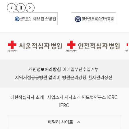
정지
이전 슬라이드
다음 슬라이드
경인권역재활병원
인천적십자병원
개인정보처리방침
이메일무단수집거부
지역거점공공병원 알리미
병원윤리강령
환자권리장전
대한적십자사 소개
사업소개
지사소개
인도법연구소
ICRC
IFRC
패밀리 사이트