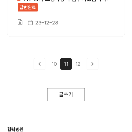
답변완료
게시일자
23-12-28
10
11
12
글쓰기
협력병원