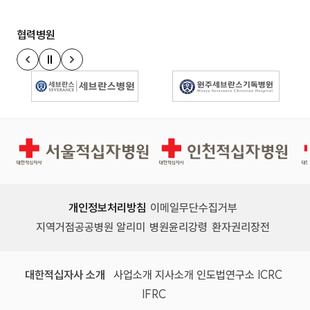
협력병원
정지
이전 슬라이드
다음 슬라이드
경인권역재활병원
인천적십자병원
개인정보처리방침
이메일무단수집거부
지역거점공공병원 알리미
병원윤리강령
환자권리장전
대한적십자사 소개
사업소개
지사소개
인도법연구소
ICRC
IFRC