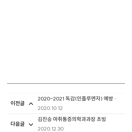
2020-2021 독감(인플루엔자) 예방접
이전글
종 변경안내
2020.10.12
김진승 마취통증의학과과장 초빙
다음글
2020.12.30