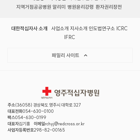
지역거점공공병원 알리미
병원윤리강령
환자권리장전
대한적십자사 소개
사업소개
지사소개
인도법연구소
ICRC
IFRC
패밀리 사이트
영주적십자병원
주소
(36058) 경상북도 영주시 대학로 327
대표전화
054-630-0100
팩스
054-630-0199
대표자
김기홍
이메일
rchyj@redcross.or.kr
사업자등록번호
298-82-00165