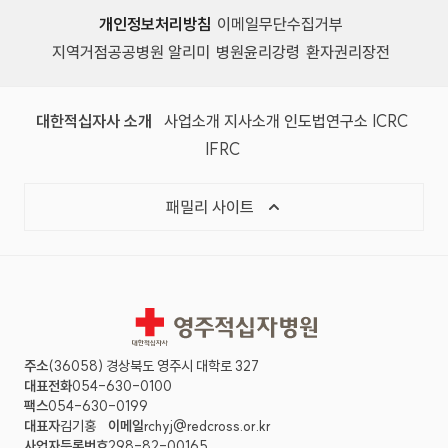
개인정보처리방침
이메일무단수집거부
지역거점공공병원 알리미
병원윤리강령
환자권리장전
대한적십자사 소개
사업소개
지사소개
인도법연구소
ICRC
IFRC
패밀리 사이트
영주적십자병원
주소
(36058) 경상북도 영주시 대학로 327
대표전화
054-630-0100
팩스
054-630-0199
대표자
김기홍
이메일
rchyj@redcross.or.kr
사업자등록번호
298-82-00165