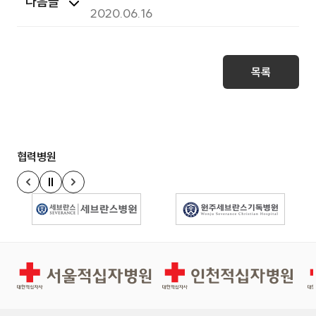
다음글
대형민간투자사업(BTL)성과 평과 결과
2020.06.16
공개
목록
협력병원
정지
이전 슬라이드
다음 슬라이드
경인권역재활병원
인천적십자병원