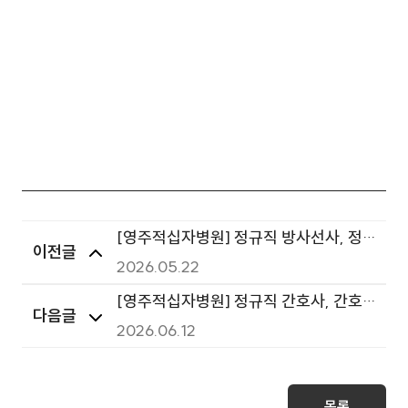
[영주적십자병원] 정규직 방사선사, 정
이전글
규직 취사원, 계약직 임상병리사, 계약직
2026.05.22
보조원(장애) 공개채용 최종 합격자 발
[영주적십자병원] 정규직 간호사, 간호
다음글
표
조무사, 사무보조원(시설관리, 접수수
2026.06.12
납, 보험심사), 계약직 보조원(장애) 서
류전형 합격자 발표
목록