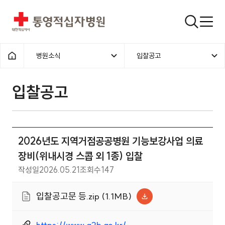
통영적십자병원
검색창
병원소식
입찰공고
홈으로
입찰공고
2026년도 지역거점공공병원 기능보강사업 의료
장비(위내시경 스콥 외 1종) 입찰
작성일
2026.05.21
조회수
147
입찰공고문 등.zip (1.1MB)
https://www.g2b.go.kr/