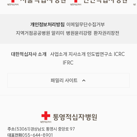
개인정보처리방침
이메일무단수집거부
지역거점공공병원 알리미
병원윤리강령
환자권리장전
대한적십자사 소개
사업소개
지사소개
인도법연구소
ICRC
IFRC
패밀리 사이트
통영적십자병원
주소
(53061)경상남도 통영시 중앙로 97
대표전화
055-644-8901