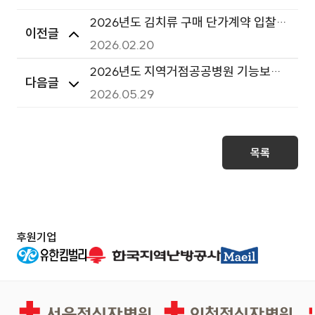
2026년도 김치류 구매 단가계약 입찰
이전글
(재공고)
2026.02.20
2026년도 지역거점공공병원 기능보강
다음글
사업(위내시경 스콥 외 1종) 구매 입찰
2026.05.29
공고(재공고)
목록
후원기업
서울적십자병원
인천적십자병원