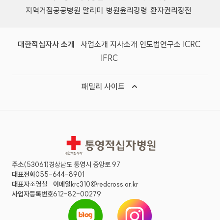
지역거점공공병원 알리미
병원윤리강령
환자권리장전
대한적십자사 소개
사업소개
지사소개
인도법연구소
ICRC
IFRC
패밀리 사이트
통영적십자병원
주소
(53061)경상남도 통영시 중앙로 97
대표전화
055-644-8901
대표자
조영철
이메일
krc310@redcross.or.kr
사업자등록번호
612-82-00279