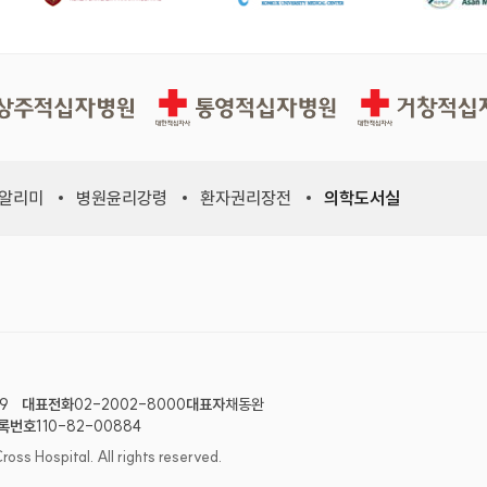
십자병원
통영적십자병원
거창적십자병원
 알리미
병원윤리강령
환자권리장전
의학도서실
위원회, 새 창)
적십자사연맹, 새 창)
9
대표전화
02-2002-8000
대표자
채동완
록번호
110-82-00884
 Hospital. All rights reserved.