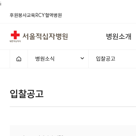
i
(새 창)
(새 창)
(새 창)
(새 창)
(새 창)
(새 창)
후원
봉사
교육
RCY
혈액
병원
서울적십자병원
병
원
소
개
병원소식
입찰공고
홈으로
1차메뉴
2차메뉴
입찰공고 | 병원소식 |
입찰공고