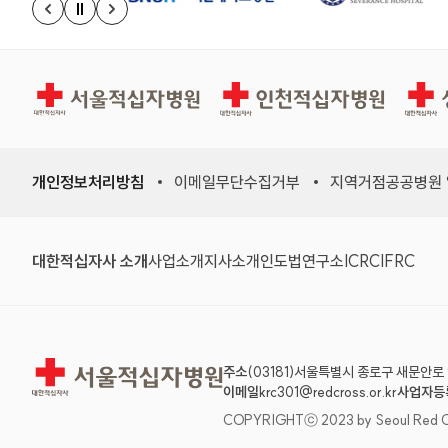
정지
이전 슬라이드
다음 슬라이드
서울적십자병원
인천적십자병원
상주적
개인정보처리방침
이메일무단수집거부
지역거점공공병원
(새 창)
(새 창)
(새 창)
(새 창)
(국제적십자
(국제
대한적십자사 소개
사업소개
지사소개
인도법연구소
ICRC
IFRC
서울적십자병원
주소
(03181)서울특별시 종로구 새문안로 
이메일
krc301@redcross.or.kr
사업자등
COPYRIGHTⓒ 2023 by Seoul Red Cross