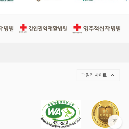
경인권역재활병원
영주적십자병원
목록 열기
패밀리 사이트
화면 맨