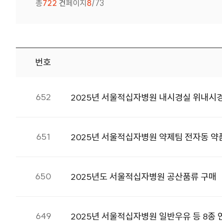
총
722
건
페이지
8
/73
번호
입찰공고 번호, 제목, 첨부, 등록일 정보를 제공합니다.
652
2025년 서울적십자병원 내시경실 위내시경
651
2025년 서울적십자병원 약제팀 전자동 약
650
2025년도 서울적십자병원 공산품류 구매
649
2025년 서울적십자병원 일반우유 등 8종 