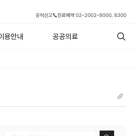
바로가기
공익신고
진료예약 02-2002-8000, 8300
이
용
안
내
공
공
의
료
검색열기
택
검색어 입력