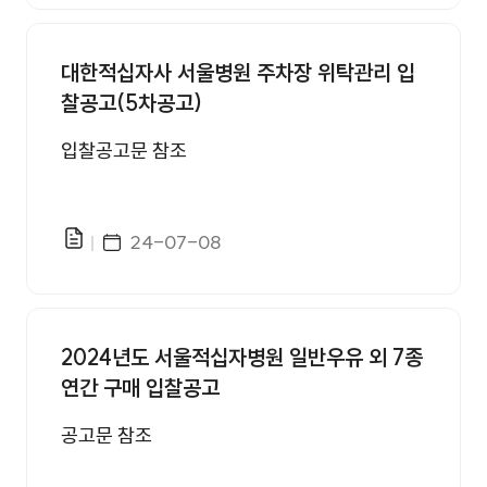
대한적십자사 서울병원 주차장 위탁관리 입
찰공고(5차공고)
입찰공고문 참조
게시일자
24-07-08
파일있음
2024년도 서울적십자병원 일반우유 외 7종
연간 구매 입찰공고
공고문 참조