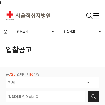
i
서울적십자병원
검색열기
병원소식
입찰공고
1차메뉴
2차메뉴
홈으로
입찰공고 | 병원소식 |
입찰공고
총
722
건
페이지
16
/73
검색 조건 선택
검색어 입력