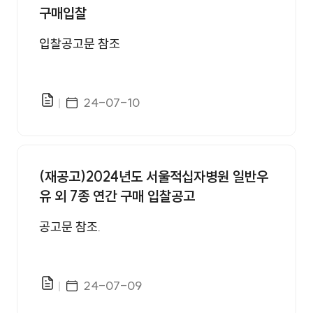
구매입찰
입찰공고문 참조
게시일자
24-07-10
파일있음
(재공고)2024년도 서울적십자병원 일반우
유 외 7종 연간 구매 입찰공고
공고문 참조.
게시일자
24-07-09
파일있음