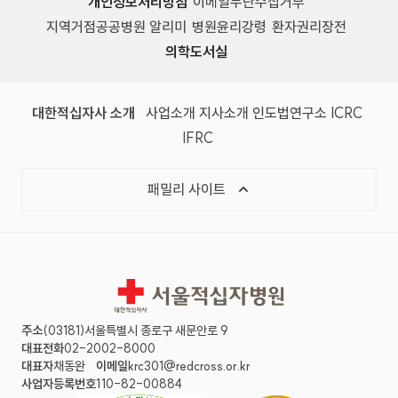
개인정보처리방침
이메일무단수집거부
지역거점공공병원 알리미
병원윤리강령
환자권리장전
의학도서실
(새 창)
(새 창)
(새 창)
(새 창)
(국제
대한적십자사 소개
사업소개
지사소개
인도법연구소
ICRC
(국제적십자사연맹, 새 창)
IFRC
목록 열기
패밀리 사이트
서울적십자병원
주소
(03181)서울특별시 종로구 새문안로 9
대표전화
02-2002-8000
대표자
채동완
이메일
krc301@redcross.or.kr
사업자등록번호
110-82-00884