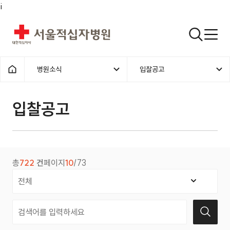
i
서울적십자병원
검색열기
병원소식
입찰공고
1차메뉴
2차메뉴
홈으로
입찰공고 | 병원소식 |
입찰공고
총
722
건
페이지
10
/73
검색 조건 선택
검색어 입력