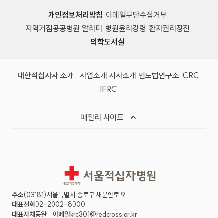
개인정보처리방침
이메일무단수집거부
지역거점공공병원 알리미
병원윤리강령
환자권리장전
의학도서실
(새 창)
(새 창)
(새 창)
(새 창)
(국제
대한적십자사 소개
사업소개
지사소개
인도법연구소
ICRC
(국제적십자사연맹, 새 창)
IFRC
목록 열기
패밀리 사이트
서울적십자병원
주소
(03181)서울특별시 종로구 새문안로 9
대표전화
02-2002-8000
대표자
채동완
이메일
krc301@redcross.or.kr