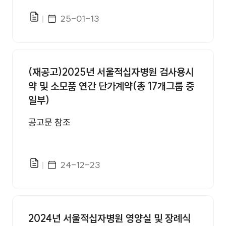
게시일자
25-01-13
파일있음
(재공고)2025년 서울적십자병원 검사용시
약 및 소모품 연간 단가계약(총 17개그룹 중
일부)
공고문 참조
게시일자
24-12-23
파일있음
2024년 서울적십자병원 영양실 및 장례식