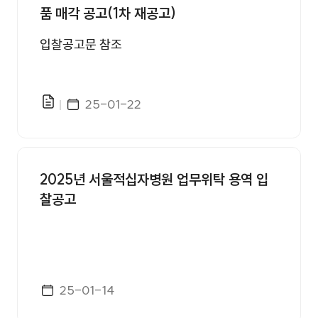
품 매각 공고(1차 재공고)
입찰공고문 참조
게시일자
25-01-22
파일있음
2025년 서울적십자병원 업무위탁 용역 입
찰공고
게시일자
25-01-14