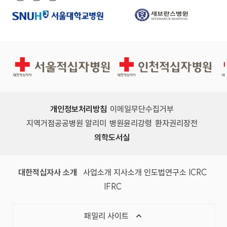
서울적십자병원
인천적십자병원
개인정보처리방침
이메일무단수집거부
지역거점공공병원 알리미
병원윤리강령
환자권리장전
의학도서실
(새 창)
(새 창)
(새 창)
(새 창)
(국제
대한적십자사 소개
사업소개
지사소개
인도법연구소
ICRC
(국제적십자사연맹, 새 창)
IFRC
목록 열기
패밀리 사이트