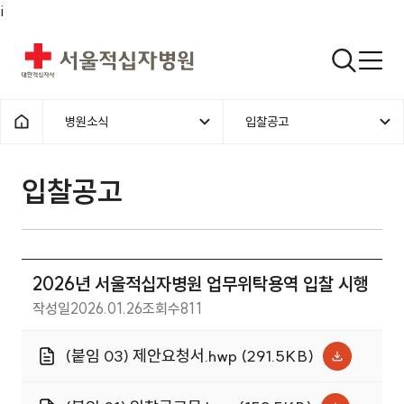
i
서울적십자병원
검색열기
병원소식
입찰공고
1차메뉴
2차메뉴
홈으로
입찰공고 | 병원소식 | 2026년 
입찰공고
2026년 서울적십자병원 업무위탁용역 입찰 시행
작성일
2026.01.26
조회수
811
(붙임 03) 제안요청서.hwp (291.5KB)