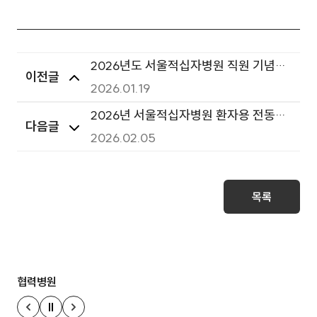
2026년도 서울적십자병원 직원 기념품
이전글
전용몰 구축 및 운영 사업자선정용역 입
2026.01.19
찰공고
2026년 서울적십자병원 환자용 전동침
다음글
대 구매 입찰
2026.02.05
목록
협력병원
정지
이전 슬라이드
다음 슬라이드