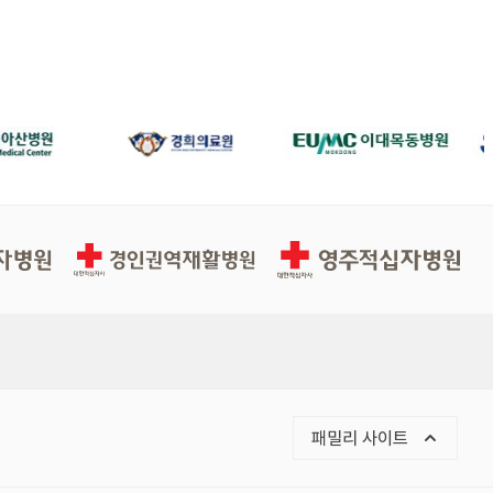
경인권역재활병원
영주적십자병원
목록 열기
패밀리 사이트