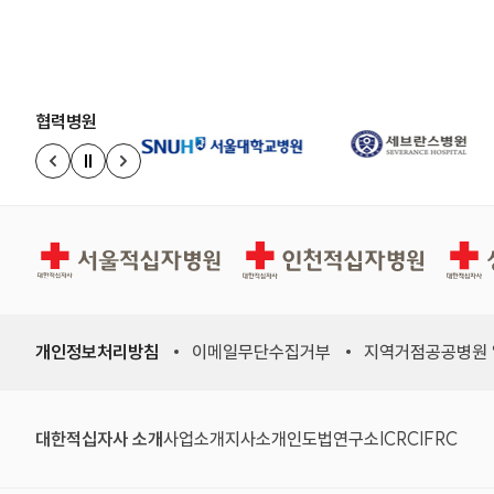
협력병원
정지
이전 슬라이드
다음 슬라이드
서울적십자병원
인천적십자병원
상주적
개인정보처리방침
이메일무단수집거부
지역거점공공병원
(새 창)
(새 창)
(새 창)
(새 창)
(국제적십자
(국제
대한적십자사 소개
사업소개
지사소개
인도법연구소
ICRC
IFRC