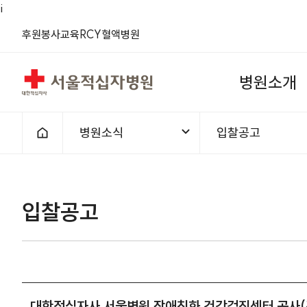
i
(새 창)
(새 창)
(새 창)
(새 창)
(새 창)
(새 창)
후원
봉사
교육
RCY
혈액
병원
서울적십자병원
병
원
소
개
병원소식
입찰공고
홈으로
1차메뉴
2차메뉴
입찰공고 | 병원소식 | 대한적십자
입찰공고
대한적십자사 서울병원 장애친화 건강검진센터 공사(