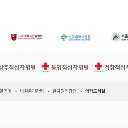
십자병원
통영적십자병원
거창적십자병원
 알리미
병원윤리강령
환자권리장전
의학도서실
위원회, 새 창)
적십자사연맹, 새 창)