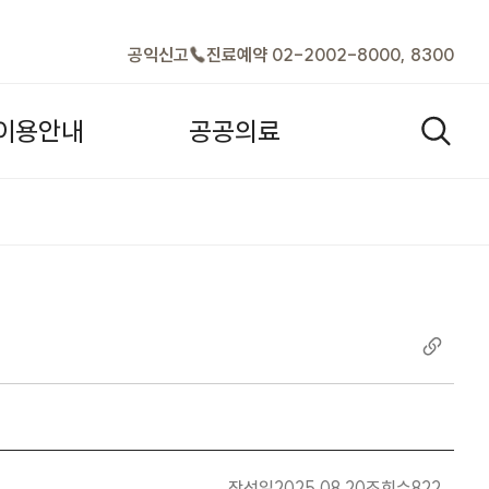
바로가기
공익신고
진료예약 02-2002-8000, 8300
이
용
안
내
공
공
의
료
검색열기
사(건축/기계) | 입찰공고 |
작성일
2025.08.20
조회수
822