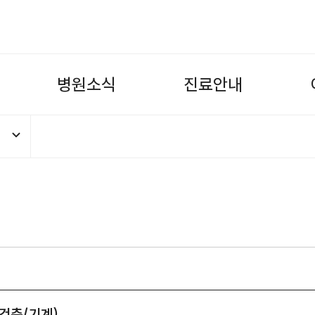
병
원
소
식
진
료
안
내
사 서울병원 장애친화 건강검진센터 공
건축/기계)