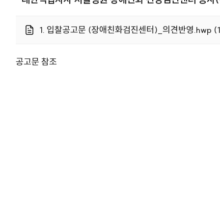
1. 입찰공고문 (장애친화검진센터)_의견반영.hwp (12
공고문 참조