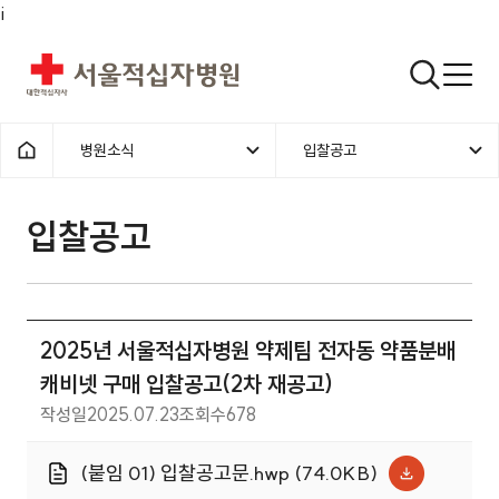
i
서울적십자병원
검색열기
병원소식
입찰공고
1차메뉴
2차메뉴
홈으로
입찰공고 | 병원소식 | 2025년
입찰공고
2025년 서울적십자병원 약제팀 전자동 약품분배
캐비넷 구매 입찰공고(2차 재공고)
작성일
2025.07.23
조회수
678
(붙임 01) 입찰공고문.hwp (74.0KB)