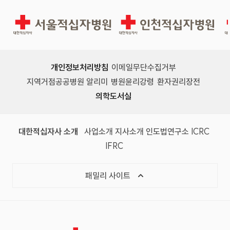
서울적십자병원
인천적십자병원
개인정보처리방침
이메일무단수집거부
지역거점공공병원 알리미
병원윤리강령
환자권리장전
의학도서실
(새 창)
(새 창)
(새 창)
(새 창)
(국제
대한적십자사 소개
사업소개
지사소개
인도법연구소
ICRC
(국제적십자사연맹, 새 창)
IFRC
목록 열기
패밀리 사이트