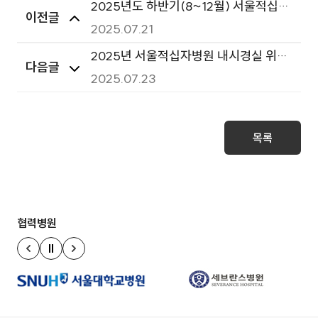
2025년도 하반기(8~12월) 서울적십자
이전글
병원 영양실 및 장례식장 급식재료(부
2025.07.21
식) 단가 계약 입찰공고_긴급
2025년 서울적십자병원 내시경실 위내
다음글
시경 스콥(2대) 구매 입찰공고(1차 재공
2025.07.23
고)
목록
협력병원
정지
이전 슬라이드
다음 슬라이드