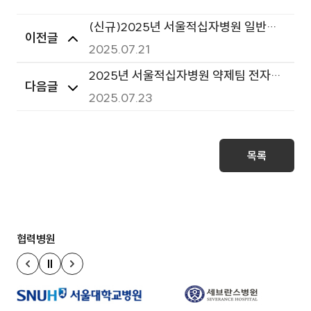
(신규)2025년 서울적십자병원 일반우
이전글
유 등 8종 연간 구매 계약
2025.07.21
2025년 서울적십자병원 약제팀 전자동
다음글
약품분배캐비넷 구매 입찰공고(2차 재
2025.07.23
공고)
목록
협력병원
정지
이전 슬라이드
다음 슬라이드