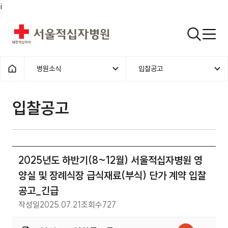
i
서울적십자병원
검색열기
병원소식
입찰공고
1차메뉴
2차메뉴
홈으로
입찰공고 | 병원소식 | 2025년
입찰공고
2025년도 하반기(8~12월) 서울적십자병원 영
양실 및 장례식장 급식재료(부식) 단가 계약 입찰
공고_긴급
작성일
2025.07.21
조회수
727