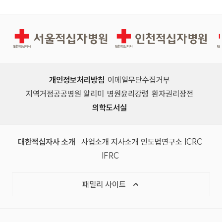
서울적십자병원
인천적십자병원
개인정보처리방침
이메일무단수집거부
지역거점공공병원 알리미
병원윤리강령
환자권리장전
의학도서실
(새 창)
(새 창)
(새 창)
(새 창)
(국제
대한적십자사 소개
사업소개
지사소개
인도법연구소
ICRC
(국제적십자사연맹, 새 창)
IFRC
목록 열기
패밀리 사이트