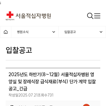
i
서울적십자병원
검색열기
병원소식
입찰공고
1차메뉴
2차메뉴
홈으로
입찰공고 | 병원소식 | 2025년
입찰공고
2025년도 하반기(8~12월) 서울적십자병원 영
양실 및 장례식장 급식재료(부식) 단가 계약 입찰
공고_긴급
작성일
2025.07.21
조회수
731