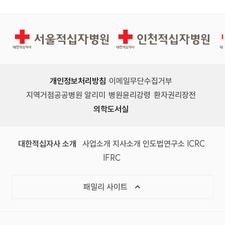
서울적십자병원
인천적십자병원
개인정보처리방침
이메일무단수집거부
지역거점공공병원 알리미
병원윤리강령
환자권리장전
의학도서실
(새 창)
(새 창)
(새 창)
(새 창)
(국제
대한적십자사 소개
사업소개
지사소개
인도법연구소
ICRC
(국제적십자사연맹, 새 창)
IFRC
목록 열기
패밀리 사이트