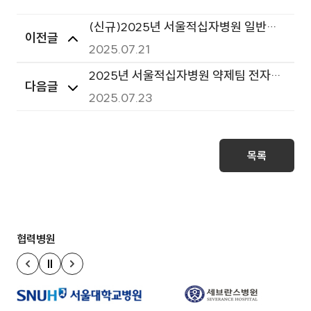
(신규)2025년 서울적십자병원 일반우
이전글
유 등 8종 연간 구매 계약
2025.07.21
2025년 서울적십자병원 약제팀 전자동
다음글
약품분배캐비넷 구매 입찰공고(2차 재
2025.07.23
공고)
목록
협력병원
정지
이전 슬라이드
다음 슬라이드