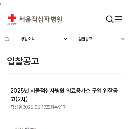
i
서울적십자병원
검색열기
병원소식
입찰공고
1차메뉴
2차메뉴
홈으로
입찰공고 | 병원소식 | 2025년 
입찰공고
2025년 서울적십자병원 의료용가스 구입 입찰공
고(2차)
작성일
2025.05.12
조회수
919