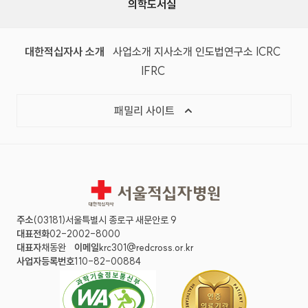
의학도서실
(새 창)
(새 창)
(새 창)
(새 창)
(국제
대한적십자사 소개
사업소개
지사소개
인도법연구소
ICRC
(국제적십자사연맹, 새 창)
IFRC
목록 열기
패밀리 사이트
서울적십자병원
주소
(03181)서울특별시 종로구 새문안로 9
대표전화
02-2002-8000
대표자
채동완
이메일
krc301@redcross.or.kr
사업자등록번호
110-82-00884