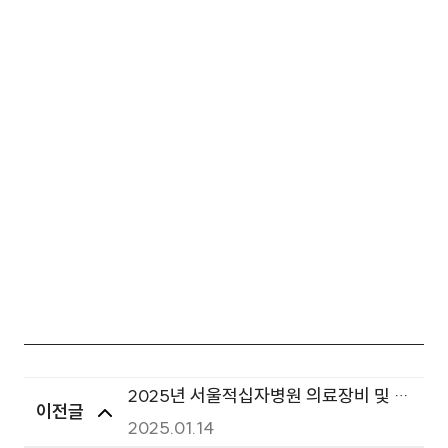
2025년 서울적십자병원 의료장비 및 불
이전글
용품 매각 공고
2025.01.14