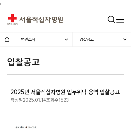
i
서울적십자병원
검색열기
병원소식
입찰공고
1차메뉴
2차메뉴
홈으로
입찰공고 | 병원소식 | 2025년 
입찰공고
2025년 서울적십자병원 업무위탁 용역 입찰공고
작성일
2025.01.14
조회수
1523