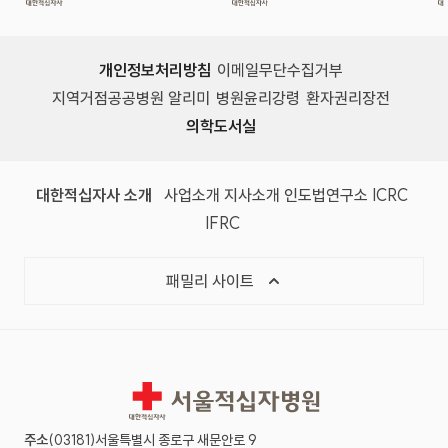
개인정보처리방침
이메일무단수집거부
지역거점공공병원 알리미
병원윤리강령
환자권리장전
의학도서실
(새 창)
(새 창)
(새 창)
(새 창)
(국제
대한적십자사 소개
사업소개
지사소개
인도법연구소
ICRC
(국제적십자사연맹, 새 창)
IFRC
목록 열기
패밀리 사이트
서울적십자병원
주소
(03181)서울특별시 종로구 새문안로 9