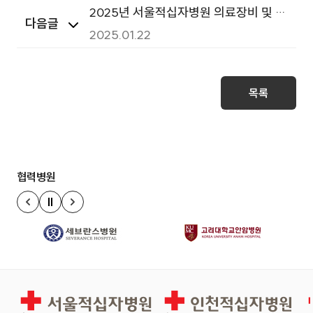
2025년 서울적십자병원 의료장비 및 불
다음글
용품 매각 공고(1차 재공고)
2025.01.22
목록
협력병원
정지
이전 슬라이드
다음 슬라이드
서울적십자병원
인천적십자병원