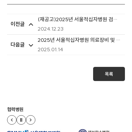
(재공고)2025년 서울적십자병원 검사
이전글
용시약 및 소모품 연간 단가계약(총 17개
2024.12.23
그룹 중 일부)
2025년 서울적십자병원 의료장비 및 불
다음글
용품 매각 공고
2025.01.14
목록
협력병원
정지
이전 슬라이드
다음 슬라이드