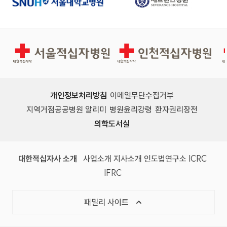
서울적십자병원
인천적십자병원
개인정보처리방침
이메일무단수집거부
지역거점공공병원 알리미
병원윤리강령
환자권리장전
의학도서실
(새 창)
(새 창)
(새 창)
(새 창)
(국제
대한적십자사 소개
사업소개
지사소개
인도법연구소
ICRC
(국제적십자사연맹, 새 창)
IFRC
목록 열기
패밀리 사이트