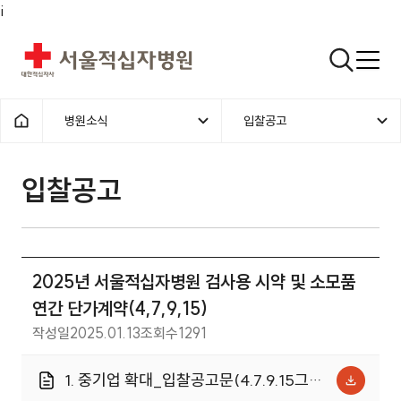
i
서울적십자병원
검색열기
병원소식
입찰공고
1차메뉴
2차메뉴
홈으로
입찰공고 | 병원소식 | 2025년 서
입찰공고
2025년 서울적십자병원 검사용 시약 및 소모품
연간 단가계약(4,7,9,15)
작성일
2025.01.13
조회수
1291
1. 중기업 확대_입찰공고문(4.7.9.15그