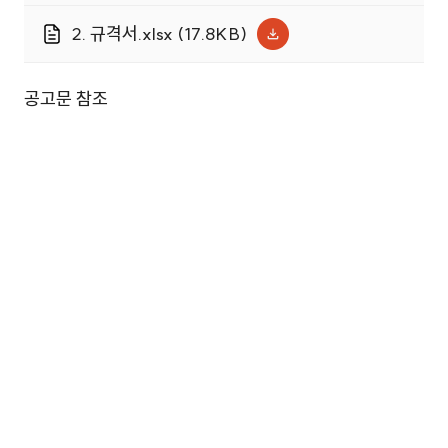
룹)_2025년도 시약 및 소모품.hwp
2. 규격서.xlsx (17.8KB)
(165.5KB)
공고문 참조