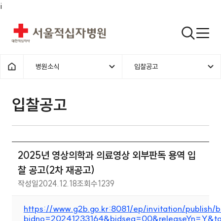
i
서울적십자병원
검색열기
병원소식
입찰공고
1차메뉴
2차메뉴
홈으로
입찰공고 | 병원소식 | 2025년 
입찰공고
2025년 영상의학과 의료영상 외부판독 용역 입
찰 공고(2차 재공고)
작성일
2024.12.18
조회수
1239
https://www.g2b.go.kr:8081/ep/invitation/publish/b
bidno=20241233164&bidseq=00&releaseYn=Y&