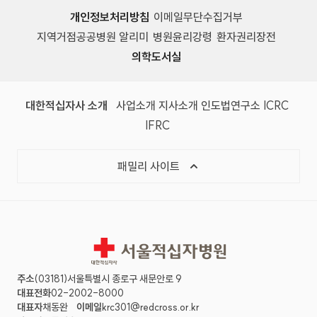
개인정보처리방침
이메일무단수집거부
지역거점공공병원 알리미
병원윤리강령
환자권리장전
의학도서실
(새 창)
(새 창)
(새 창)
(새 창)
(국제
대한적십자사 소개
사업소개
지사소개
인도법연구소
ICRC
(국제적십자사연맹, 새 창)
IFRC
목록 열기
패밀리 사이트
서울적십자병원
주소
(03181)서울특별시 종로구 새문안로 9
대표전화
02-2002-8000
대표자
채동완
이메일
krc301@redcross.or.kr