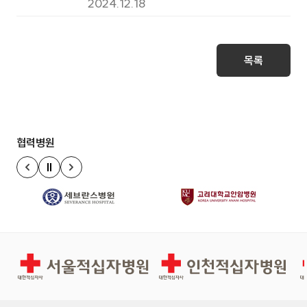
식장 김치 구매 입찰 재공고
2024.12.18
목록
협력병원
정지
이전 슬라이드
다음 슬라이드
서울적십자병원
인천적십자병원