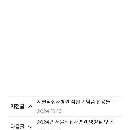
서울적십자병원 직원 기념품 전용물 구
이전글
축 및 운영용역 입찰공고
2024.12.18
2024년 서울적십자병원 영양실 및 장례
다음글